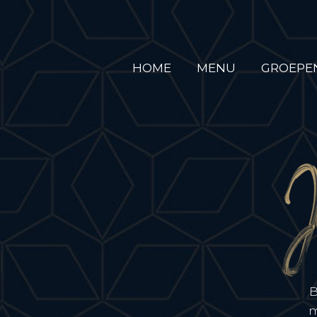
HOME
MENU
GROEPE
B
m