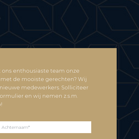
t ons enthousiaste team onze
 met de mooiste gerechten? Wij
 nieuwe medewerkers. Solliciteer
formulier en wij nemen z.s.m.
!