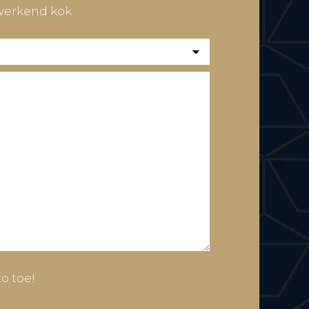
 werkend kok
to toe!