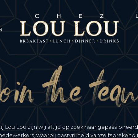
N
ij Lou Lou zijn wij altijd op zoek naar gepassioneer
edewerkers, waarbij gastvrijheid vanzelfsprekend i