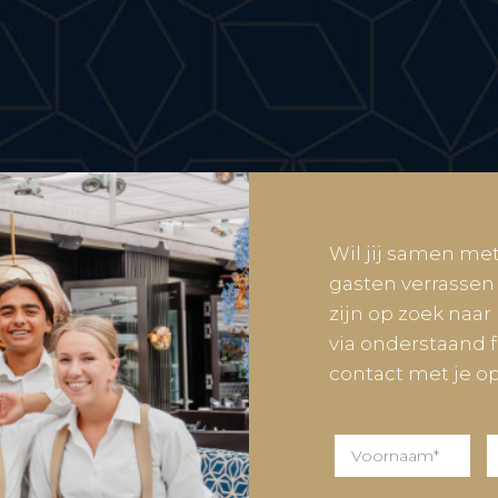
Wil jij samen me
gasten verrassen
zijn op zoek naar
via onderstaand 
contact met je op