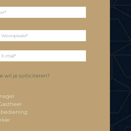
 wil je solliciteren?
anager
Gastheer
 bediening
rker